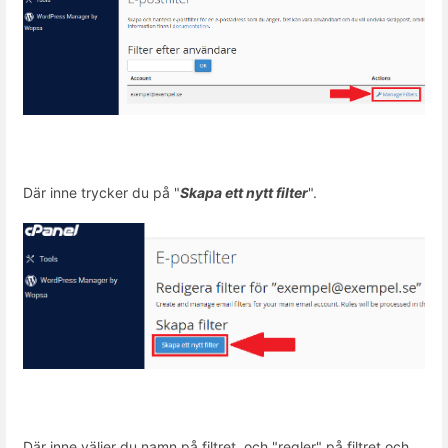
Där inne trycker du på "
Skapa ett nytt filter
".
Där inne väljer du namn på filtret, och "regler" på filtret och