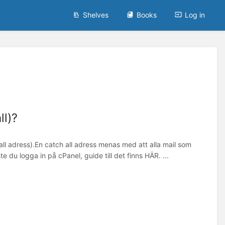
Shelves
Books
Log in
ll)?
all adress).En catch all adress menas med att alla mail som
 du logga in på cPanel, guide till det finns HÄR. ...