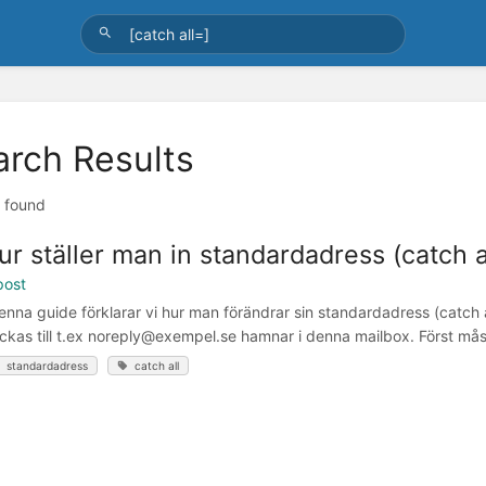
arch Results
t found
ur ställer man in standardadress (catch a
post
denna guide förklarar vi hur man förändrar sin standardadress (catch 
ickas till t.ex noreply@exempel.se hamnar i denna mailbox. Först måste
standardadress
catch all