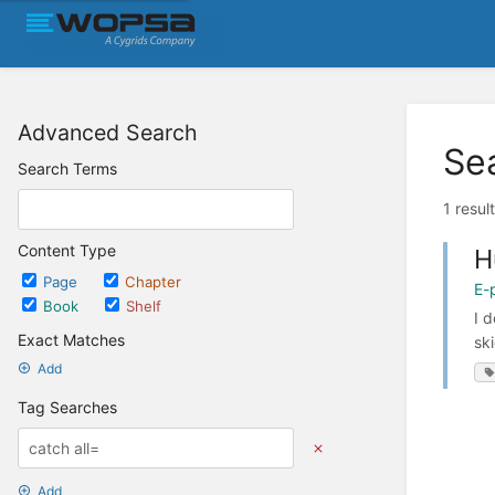
Advanced Search
Se
Search Terms
1 resul
Content Type
H
Page
Chapter
E-
Book
Shelf
I 
Exact Matches
sk
Add
Tag Searches
Add