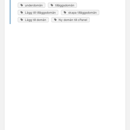
underdomän
tilläggsdomän
Lägg till tilläggsdomän
skapa tilläggsdomän
Lägg till domän
Ny domän till cPanel